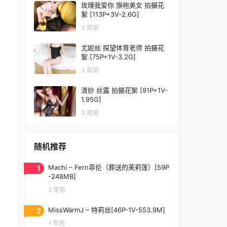
玫瑰我爱你 旗袍美女 拍摄花
絮 [113P+3V-2.6G]
3 周前
尤妮丝 探望体育老师 拍摄花
絮 [75P+1V-3.2G]
3 周前
清妙 丝露 拍摄花絮 [91P+1V-
1.95G]
3 周前
随机推荐
1
Machi – Fern菲伦（葬送的芙莉莲）[59P
-248MB]
2 年前
2
MissWarmJ – 特莉丝[46P-1V-553.9M]
1 年前