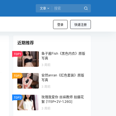
文章
登录
快速注册
近期推荐
鱼子酱Fish《黑色内衣》原版
TOP1
写真
3 周前
安然anran《红色套装》原版
TOP2
写真
3 周前
玫瑰我爱你 丝袜教师 拍摄花
TOP3
絮 [115P+2V-1.26G]
3 周前