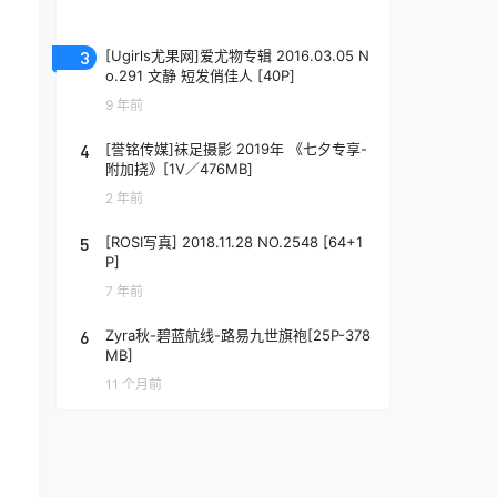
3
[Ugirls尤果网]爱尤物专辑 2016.03.05 N
o.291 文静 短发俏佳人 [40P]
9 年前
4
[誉铭传媒]袜足摄影 2019年 《七夕专享-
附加挠》[1V／476MB]
2 年前
5
[ROSI写真] 2018.11.28 NO.2548 [64+1
P]
7 年前
6
Zyra秋-碧蓝航线-路易九世旗袍[25P-378
MB]
11 个月前