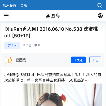
加入会员
登录
套图岛
[XiuRen秀人网] 2016.06.10 No.538 沈蜜桃
off [50+1P]
0
秀人网
9 年前
套图岛
关注
私信
小师妹@沈蜜桃off 巴厘岛旅拍首套写真上架！！新人的首
次旅拍活动，第一套写真共三套服装，50张高清~