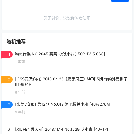
暂无讨论，说说你的看法吧
随机推荐
1
物恋传媒 NO.2045 菜菜-夜晚小巷[150P-1V-5.06G]
1 年前
2
[IESS异思趣向] 2018.04.25《魔鬼周三》特刊15期 你的外卖到了
II [96+1P]
8 年前
3
[东莞V女郎] 第12期 No.012 酒吧模特小雅 [40P/278M]
9 年前
4
[XIUREN秀人网] 2018.11.14 No.1229 艾小青 [40+1P]