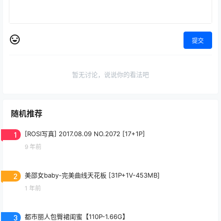
提交
暂无讨论，说说你的看法吧
随机推荐
1
[ROSI写真] 2017.08.09 NO.2072 [17+1P]
9 年前
2
美邵女baby-完美曲线天花板 [31P+1V-453MB]
1 年前
3
都市丽人包臀裙闺蜜【110P-1.66G】