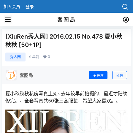
加入会员
登录
套图岛
[XiuRen秀人网] 2016.02.15 No.478 夏小秋
秋秋 [50+1P]
0
秀人网
9 年前
套图岛
关注
私信
夏小秋秋秋私房写真上架~去年较早前拍摄的，最近才陆续
修完。。全套写真共50张三套服装，希望大家喜欢。。