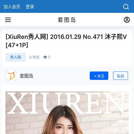
加入会员
登录
套图岛
[XiuRen秀人网] 2016.01.29 No.471 沐子熙V
[47+1P]
0
秀人网
9 年前
套图岛
关注
私信