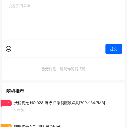
提交
暂无讨论，说说你的看法吧
随机推荐
1
妖精视觉 NO.028 诗诗 日系制服软妹风[70P／34.7MB]
5 年前
2
喵糖映画 VOL.188 粉色团子