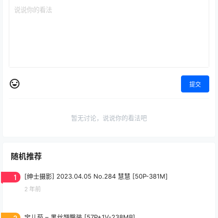
提交
暂无讨论，说说你的看法吧
随机推荐
1
[绅士摄影] 2023.04.05 No.284 慧慧 [50P-381M]
2 年前
2
宝儿茹 – 黑丝翘臀装 [57P+1V-238MB]