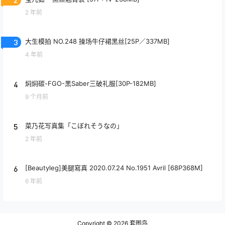
2 年前
3
大生模拍 NO.248 操场牛仔裙黑丝[25P／337MB]
4 年前
4
焖焖碳-FGO-黑Saber三破礼服[30P-182MB]
9 个月前
5
菜乃花写真集「こぼれそうなの」
2 年前
6
[Beautyleg]美腿寫真 2020.07.24 No.1951 Avril [68P368M]
6 年前
Copyright © 2026
套图岛