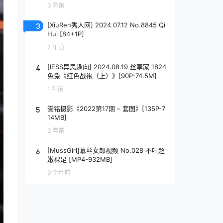
3 年前
3
[XiuRen秀人网] 2024.07.12 No.8845 Qi
Hui [84+1P]
2 年前
4
[IESS异思趣向] 2024.08.19 丝享家 1824
兔兔《红色战袍（上）》[90P-74.5M]
1 年前
5
誉铭摄影《2022第17期 – 套图》[135P-7
14MB]
3 年前
6
[MussGirl]慕丝女郎视频 No.028 不叶超
嫩裸足 [MP4-932MB]
9 个月前