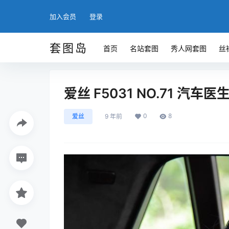
加入会员
登录
套图岛
首页
名站套图
秀人网套图
丝
爱丝 F5031 NO.71 汽车医生
0
8
爱丝
9 年前