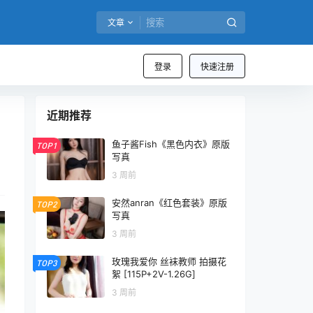
文章
登录
快速注册
近期推荐
鱼子酱Fish《黑色内衣》原版
TOP1
写真
3 周前
安然anran《红色套装》原版
TOP2
写真
3 周前
玫瑰我爱你 丝袜教师 拍摄花
TOP3
絮 [115P+2V-1.26G]
3 周前