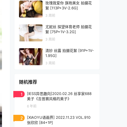
玫瑰我爱你 旗袍美女 拍摄花
絮 [113P+3V-2.6G]
3 周前
尤妮丝 探望体育老师 拍摄花
絮 [75P+1V-3.2G]
3 周前
清妙 丝露 拍摄花絮 [91P+1V-
1.95G]
3 周前
随机推荐
1
[IESS异思趣向]2020.02.26 丝享家688
美子《吉普赛风格的美子》
6 年前
2
[XIAOYU语画界] 2022.11.23 VOL.910
张欣欣 [84+1P]