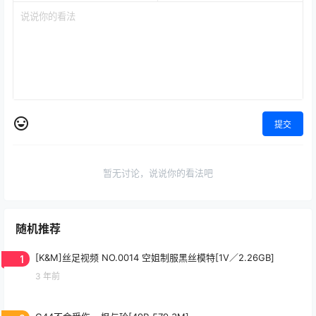
提交
暂无讨论，说说你的看法吧
随机推荐
1
[K&M]丝足视频 NO.0014 空姐制服黑丝模特[1V／2.26GB]
3 年前