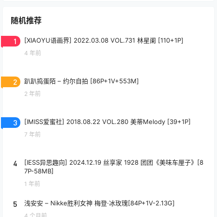
随机推荐
1
[XIAOYU语画界] 2022.03.08 VOL.731 林星阑 [110+1P]
4 年前
2
趴趴捣蛋陌 – 约尔自拍 [86P+1V+553M]
2 年前
3
[IMISS爱蜜社] 2018.08.22 VOL.280 美蒂Melody [39+1P]
7 年前
4
[IESS异思趣向] 2024.12.19 丝享家 1928 团团《美味车厘子》[8
7P-58MB]
1 年前
5
浅安安 – Nikke胜利女神 梅登·冰玫瑰[84P+1V-2.13G]
4 个月前