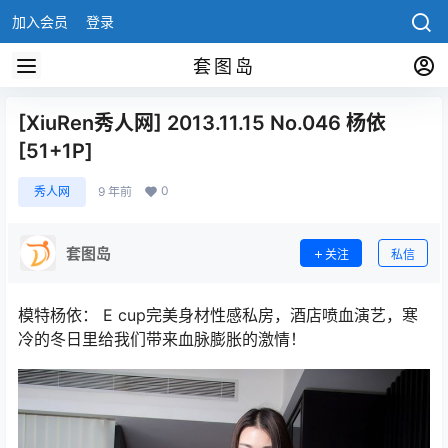
加入会员
登录
套图岛
[XiuRen秀人网] 2013.11.15 No.046 杨依
[51+1P]
0
秀人网
9 年前
套图岛
关注
私信
模特杨依： E cup完美身材性感私房，酒店喷血演艺，寒
冷的冬日里给我们带来血脉膨胀的激情！