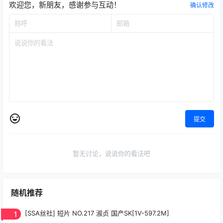
欢迎您，新朋友，感谢参与互动！
确认修改
提交
暂无讨论，说说你的看法吧
随机推荐
1
[SSA丝社] 短片 NO.217 淑贞 国产SK[1V-597.2M]