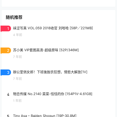
随机推荐
1
袜涩写真 VOL.059 2018收官 刘哈哈 [58P／221MB]
4 年前
2
苏小美 VIP套图高清-超级原味 [52P/346M]
7 年前
3
辦公室俏女郎！下班後脫衣狂想，情慾大解放[1V]
7 年前
4
物恋传媒 No.2140 菜菜-恬恬的你 [154P1V-4.61GB]
1 年前
5
Tiny Asa – Raiden Shogun [19P-30.8M]