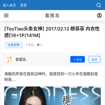
加入会员
登录
套图岛
[TouTiao头条女神] 2017.02.12 穆菲菲 内衣性
感[16+1P/141M]
0
头条女神
9 年前
套图岛
关注
私信
清脆的声音在我耳边呻吟，我感觉到一只小手在我眼前晃
呀晃….