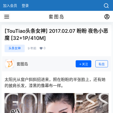
加入会员
登录
套图岛
[TouTiao头条女神] 2017.02.07 盼盼 夜色小恶
魔 [32+1P/410M]
0
头条女神
9 年前
套图岛
关注
私信
太阳光从窗户斜斜招进来，照在盼盼的半张脸上，还有她
的披肩长发，漆黑的像幕布一样。