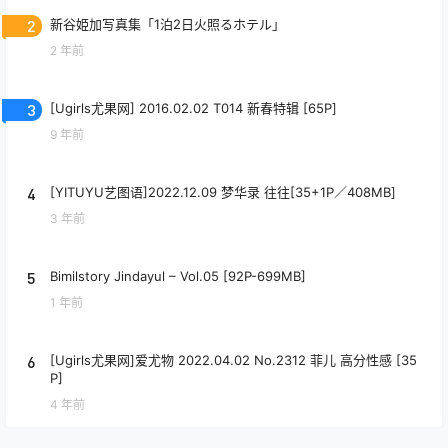
2
新谷姫加写真集「1泊2日火照るホテル」
2 年前
3
[Ugirls尤果网] 2016.02.02 T014 新春特辑 [65P]
9 年前
4
[YITUYU艺图语]2022.12.09 梦华录 往往[35+1P／408MB]
3 年前
5
Bimilstory Jindayul – Vol.05 [92P-699MB]
1 年前
6
[Ugirls尤果网]爱尤物 2022.04.02 No.2312 菲儿 高分性感 [35
P]
4 年前