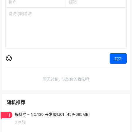
提交
暂无讨论，说说你的看法吧
随机推荐
1
桜桃喵 – NO.130 长发蕾姆01 [45P-685MB]
3 年前