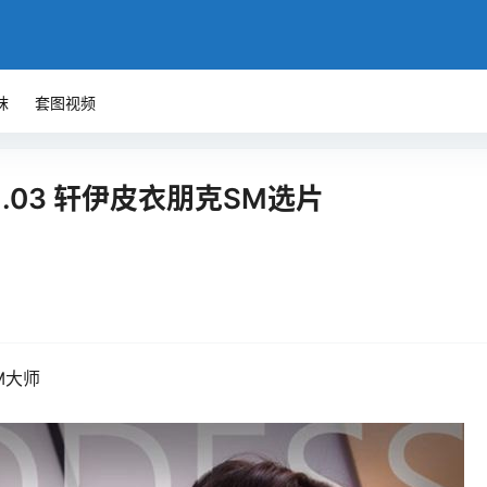
袜
套图视频
.01.03 轩伊皮衣朋克SM选片
M大师