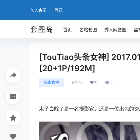
加入会员
登录
套图岛
首页
名站套图
秀人网套图
丝
[TouTiao头条女神] 2017
[20+1P/192M]
0
5
头条女神
9 年前
木子白除了是一名摄影家，还是一位出色的S