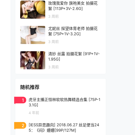
玫瑰我爱你 旗袍美女 拍摄花
絮 [113P+3V-2.6G]
3 周前
尤妮丝 探望体育老师 拍摄花
絮 [75P+1V-3.2G]
3 周前
清妙 丝露 拍摄花絮 [91P+1V-
1.95G]
3 周前
随机推荐
1
虎牙主播正恒林软软热舞精选合集 [75P-1
3.1G]
4 年前
2
[IESS异思趣向] 2018.06.27 丝足便当24
5：《闷》姗姗[99P/127M]