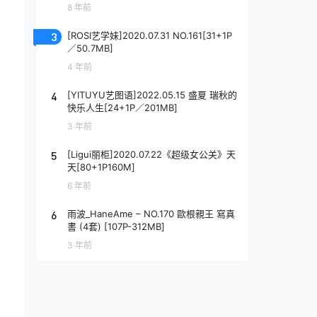
8 年前
3
[ROSI艺学妹]2020.07.31 NO.161[31+1P
／50.7MB]
4 年前
4
[YITUYU艺图语]2022.05.15 盛夏 瑞秋的
快乐人生[24+1P／201MB]
3 年前
5
[Ligui丽柜]2020.07.22《超级女公关》天
天[80+1P160M]
6 年前
6
雨波_HaneAme – NO.170 歐根親王 寫真
書 (4套) [107P-312MB]
3 年前