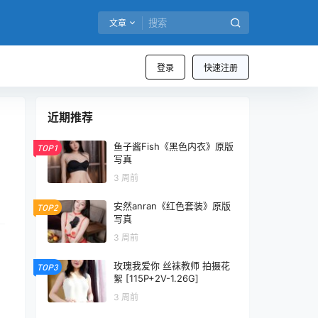
文章
登录
快速注册
近期推荐
鱼子酱Fish《黑色内衣》原版
TOP1
写真
3 周前
安然anran《红色套装》原版
TOP2
写真
3 周前
玫瑰我爱你 丝袜教师 拍摄花
TOP3
絮 [115P+2V-1.26G]
3 周前