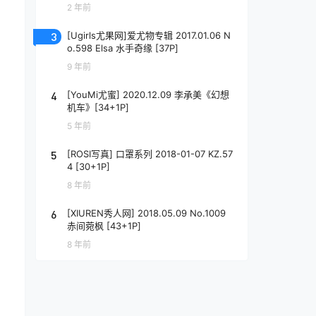
2 年前
3
[Ugirls尤果网]爱尤物专辑 2017.01.06 N
o.598 Elsa 水手奇缘 [37P]
9 年前
4
[YouMi尤蜜] 2020.12.09 李承美《幻想
机车》[34+1P]
5 年前
5
[ROSI写真] 口罩系列 2018-01-07 KZ.57
4 [30+1P]
8 年前
6
[XIUREN秀人网] 2018.05.09 No.1009
赤间菀枫 [43+1P]
8 年前