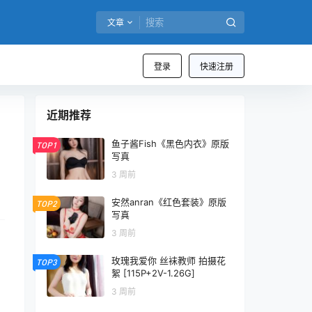
文章
登录
快速注册
近期推荐
鱼子酱Fish《黑色内衣》原版
TOP1
写真
3 周前
安然anran《红色套装》原版
TOP2
写真
3 周前
玫瑰我爱你 丝袜教师 拍摄花
TOP3
絮 [115P+2V-1.26G]
3 周前