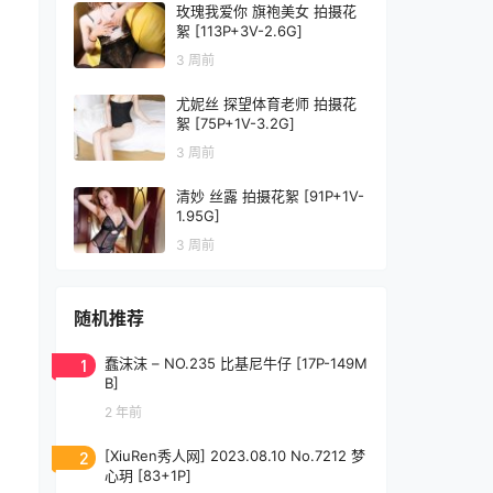
玫瑰我爱你 旗袍美女 拍摄花
絮 [113P+3V-2.6G]
3 周前
尤妮丝 探望体育老师 拍摄花
絮 [75P+1V-3.2G]
3 周前
清妙 丝露 拍摄花絮 [91P+1V-
1.95G]
3 周前
随机推荐
1
蠢沫沫 – NO.235 比基尼牛仔 [17P-149M
B]
2 年前
2
[XiuRen秀人网] 2023.08.10 No.7212 梦
心玥 [83+1P]