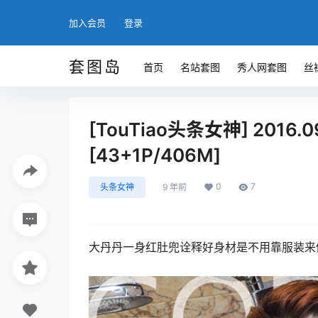
加入会员
登录
套图岛
首页
名站套图
秀人网套图
丝
[TouTiao头条女神] 2016.
[43+1P/406M]
0
7
头条女神
9 年前
大丹丹一身红肚兜诠释好身材是不用靠服装来