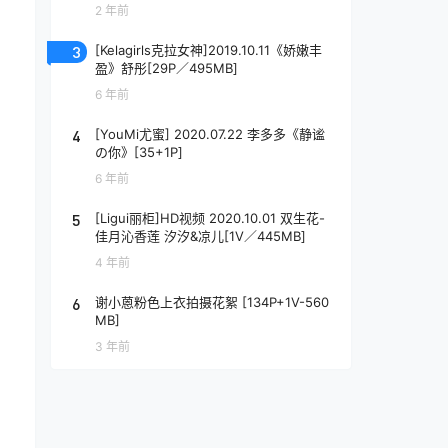
2 年前
3
[Kelagirls克拉女神]2019.10.11《娇嫩丰
盈》舒彤[29P／495MB]
6 年前
4
[YouMi尤蜜] 2020.07.22 李多多《静谧
の你》[35+1P]
6 年前
5
[Ligui丽柜]HD视频 2020.10.01 双生花-
佳月沁香莲 汐汐&凉儿[1V／445MB]
4 年前
6
谢小蒽粉色上衣拍摄花絮 [134P+1V-560
MB]
3 年前