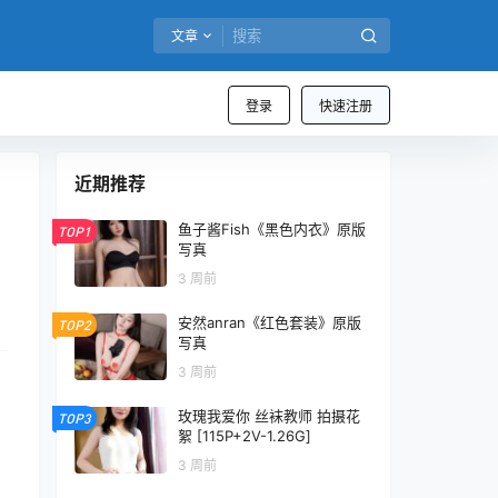
文章
登录
快速注册
近期推荐
鱼子酱Fish《黑色内衣》原版
TOP1
写真
3 周前
安然anran《红色套装》原版
TOP2
写真
3 周前
玫瑰我爱你 丝袜教师 拍摄花
TOP3
絮 [115P+2V-1.26G]
3 周前