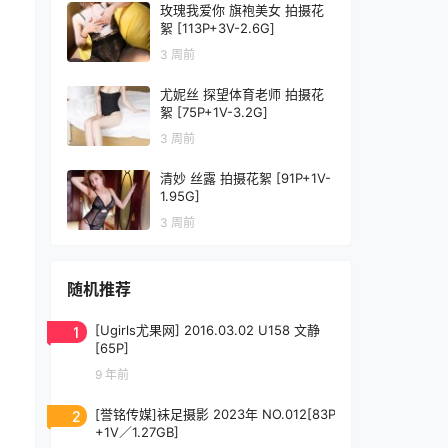
玫瑰我爱你 旗袍美女 拍摄花
絮 [113P+3V-2.6G]
3 周前
尤妮丝 探望体育老师 拍摄花
絮 [75P+1V-3.2G]
3 周前
清妙 丝露 拍摄花絮 [91P+1V-
1.95G]
3 周前
随机推荐
1
[Ugirls尤果网] 2016.03.02 U158 文静
[65P]
9 年前
2
[誉铭传媒]袜足摄影 2023年 NO.012[83P
+1V／1.27GB]