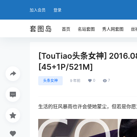
加入会员
登录
套图岛
首页
名站套图
秀人网套图
丝
[TouTiao头条女神] 2016
[45+1P/521M]
0
7
头条女神
9 年前
生活的狂风暴雨也许会使她蒙尘，但若是你愿