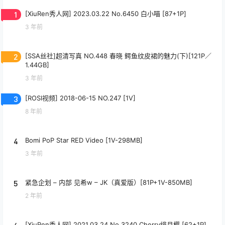
1
[XiuRen秀人网] 2023.03.22 No.6450 白小喵 [87+1P]
3 年前
2
[SSA丝社]超清写真 NO.448 春晓 鳄鱼纹皮裙的魅力(下)[121P／
1.44GB]
3 年前
3
[ROSI视频] 2018-06-15 NO.247 [1V]
8 年前
4
Bomi PoP Star RED Video [1V-298MB]
3 年前
5
紧急企划 – 内部 见希w – JK（真爱版）[81P+1V-850MB]
2 年前
[XiuRen秀人网] 2021.03.24 No.3240 Cherry绯月樱 [62+1P]