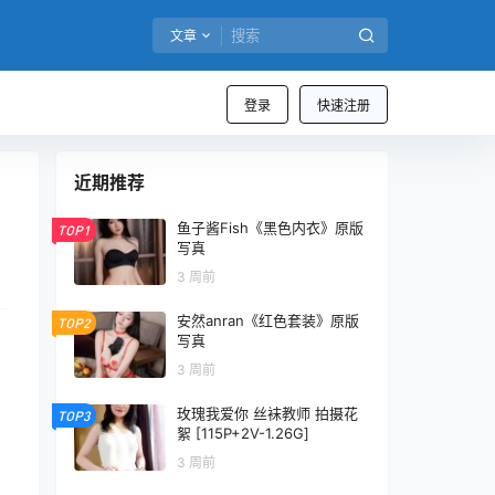
文章
登录
快速注册
近期推荐
鱼子酱Fish《黑色内衣》原版
TOP1
写真
3 周前
安然anran《红色套装》原版
TOP2
写真
3 周前
玫瑰我爱你 丝袜教师 拍摄花
TOP3
絮 [115P+2V-1.26G]
3 周前