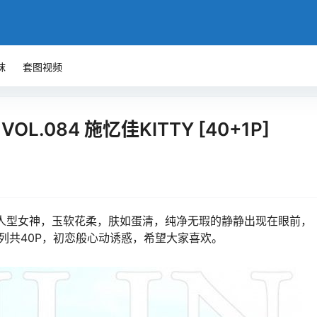
袜
套图视频
7 VOL.084 施忆佳KITTY [40+1P]
可人型女神，玉软花柔，肤如蛋清，纯净无瑕的静静出现在眼前，
列共40P，初恋般心动诱惑，希望大家喜欢。