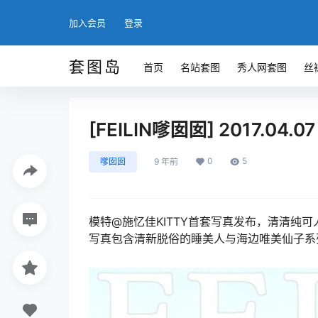
加入会员
登录
套图岛
首页
名站套图
秀人网套图
丝
[FEILIN嗲囡囡] 2017.04.0
0
5
嗲囡囡
9 年前
模特@施忆佳KITTY首套写真发布，清清纯
写真包含清新脱俗的睡美人与海边唯美仙子系