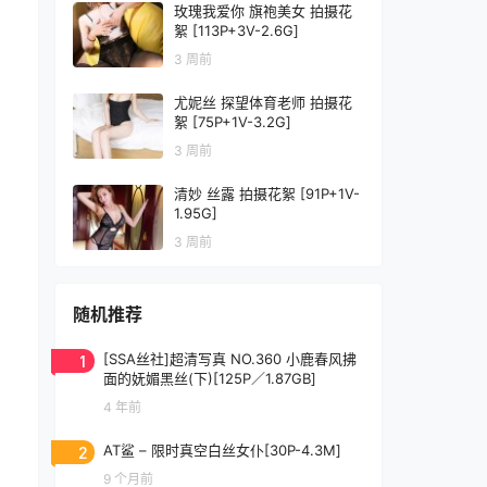
玫瑰我爱你 旗袍美女 拍摄花
絮 [113P+3V-2.6G]
3 周前
尤妮丝 探望体育老师 拍摄花
絮 [75P+1V-3.2G]
3 周前
清妙 丝露 拍摄花絮 [91P+1V-
1.95G]
3 周前
随机推荐
1
[SSA丝社]超清写真 NO.360 小鹿春风拂
面的妩媚黑丝(下)[125P／1.87GB]
4 年前
2
AT鲨 – 限时真空白丝女仆[30P-4.3M]
9 个月前