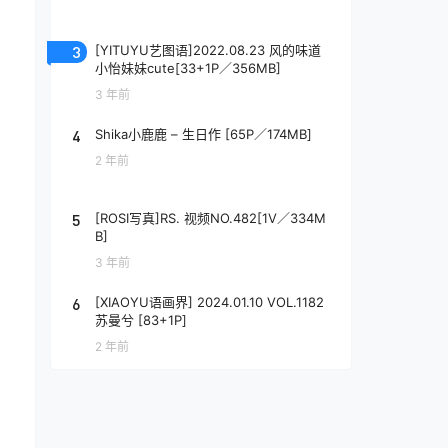
3
[YITUYU艺图语]2022.08.23 风的味道
小怡妹妹cute[33+1P／356MB]
3 年前
4
Shika小鹿鹿 – 生日作 [65P／174MB]
2 年前
5
[ROSI写真]RS. 视频NO.482[1V／334M
B]
3 年前
6
[XIAOYU语画界] 2024.01.10 VOL.1182
苏曼兮 [83+1P]
2 年前